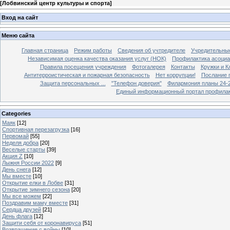
[
Лобвинский центр культуры и спорта
]
Вход на сайт
Меню сайта
Главная страница
Режим работы
Сведения об учтредителе
Учредительны
Независимая оценка качества оказания услуг (НОК)
Профилактика асоциа
Правила посещения учреждения
Фотогалерея
Контакты
Кружки и 
Антитерроистическая и пожарная безопасность
Нет коррупции!
Послание 
Защита персональных ...
"Телефон доверия"
Филармония планы 24-25
Единый информационный портал профилак
Categories
Маяк
[12]
Спортивная перезагрузка
[16]
Первомай
[55]
Неделя добра
[20]
Веселые старты
[39]
Акция Z
[10]
Лыжня России 2022
[9]
День снега
[12]
Мы вместе
[10]
Открытие елки в Лобве
[31]
Открытие зимнего сезона
[20]
Мы все можем
[22]
Поздравим маму вместе
[31]
Сердца друзей
[21]
День флага
[12]
Защити себя от коронавируса
[51]
Возвращение с войны
[10]