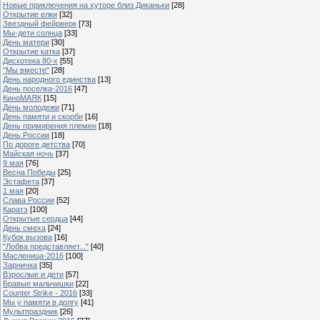
Новые приключения на хуторе близ Диканьки
[28]
Открытие елки
[32]
Звездный фейрверк
[73]
Мы-дети солнца
[33]
День матери
[30]
Открытие катка
[37]
Дискотека 80-х
[55]
"Мы вместе"
[28]
День народного единства
[13]
День поселка-2016
[47]
КиноМАЯК
[15]
День молодежи
[71]
День памяти и скорби
[16]
День примирения племен
[18]
День России
[18]
По дороге детства
[70]
Майская ночь
[37]
9 мая
[76]
Весна Победы
[25]
Эстафета
[37]
1 мая
[20]
Слава России
[52]
Каратэ
[100]
Открытые сердца
[44]
День смеха
[24]
Кубок вызова
[16]
"Лобва представляет..."
[40]
Масленица-2016
[100]
Зарничка
[35]
Взрослые и дети
[57]
Бравые мальчишки
[22]
Counter Strike - 2016
[33]
Мы у памяти в долгу
[41]
Мультпраздник
[26]