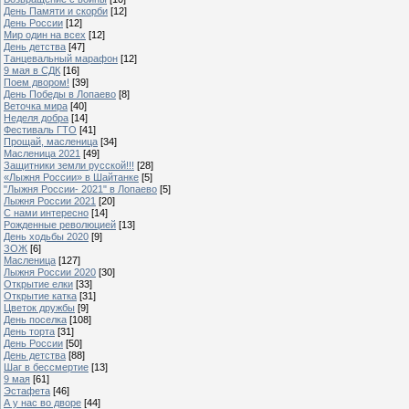
День Памяти и скорби
[12]
День России
[12]
Мир один на всех
[12]
День детства
[47]
Танцевальный марафон
[12]
9 мая в СДК
[16]
Поем двором!
[39]
День Победы в Лопаево
[8]
Веточка мира
[40]
Неделя добра
[14]
Фестиваль ГТО
[41]
Прощай, масленица
[34]
Масленица 2021
[49]
Защитники земли русской!!!
[28]
«Лыжня России» в Шайтанке
[5]
"Лыжня России- 2021" в Лопаево
[5]
Лыжня России 2021
[20]
С нами интересно
[14]
Рожденные революцией
[13]
День ходьбы 2020
[9]
ЗОЖ
[6]
Масленица
[127]
Лыжня России 2020
[30]
Открытие елки
[33]
Открытие катка
[31]
Цветок дружбы
[9]
День поселка
[108]
День торта
[31]
День России
[50]
День детства
[88]
Шаг в бессмертие
[13]
9 мая
[61]
Эстафета
[46]
А у нас во дворе
[44]