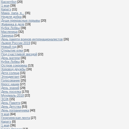
Баскетбол
[20]
1 мая
[39]
Каратэ
[11]
Мама, папа, я...
[35]
Неделя добра
[8]
Души прекрасные порывы
[20]
Живинка в деле
[19]
Кубок Лобвы
[39]
Масленица
[32]
Зарница
[14]
День памяти воинов-интернационалистов
[26]
Лыжня России 2019
[31]
Новый год
[87]
Открытие елки
[18]
Под счастливой звездой
[22]
День матери
[35]
Кубок Лобвы
[0]
Остров сокровищ
[13]
Хоровод дружбы
[16]
Дети солнца
[15]
Этнодиктант
[16]
Голосование
[25]
Кросс нации
[27]
День знаний
[29]
День поселка
[170]
Мундиаль-2018
[22]
ЗОЖ
[15]
День Памяти
[28]
День Детства
[53]
День пограничника
[40]
9 мая
[64]
Георгиевская лента
[27]
Каратэ
[0]
1 мая
[36]
Слава России
[13]