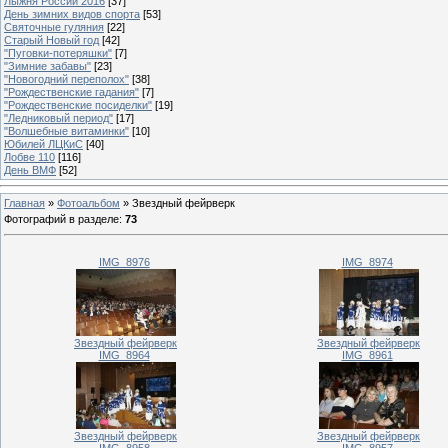
Лыжня России 2016
[37]
День зимних видов спорта
[53]
Святочные гуляния
[22]
Старый Новый год
[42]
"Пуговки-потеряшки"
[7]
"Зимние забавы"
[23]
"Новогодний переполох"
[38]
"Рождественские гадания"
[7]
"Рождественские посиделки"
[19]
"Ледниковый период"
[17]
"Волшебные витаминки"
[10]
Юбилей ЛЦКиС
[40]
Лобве 110
[116]
День ВМФ
[52]
Главная
»
Фотоальбом
» Звездный фейрверк
Фотографий в разделе
:
73
IMG_8976
IMG_8974
Звездный фейрверк
Звездный фейрверк
IMG_8964
IMG_8961
Звездный фейрверк
Звездный фейрверк
IMG_8958
IMG_8957