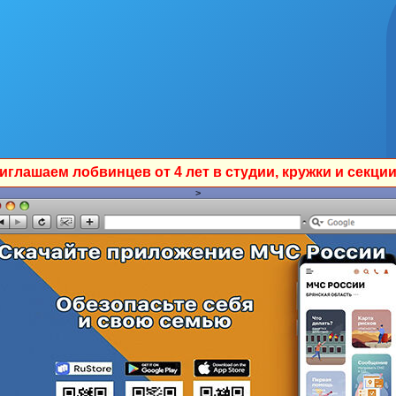
в от 4 лет в студии, кружки и секции ЛЦКиС им. И.Ф.Бо
>