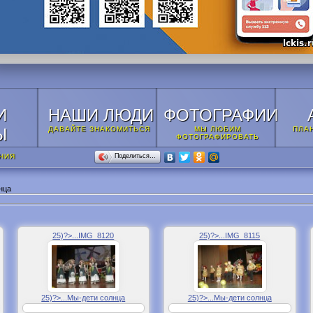
И
НАШИ ЛЮДИ
ФОТОГРАФИИ
Ы
ДАВАЙТЕ ЗНАКОМИТЬСЯ
МЫ ЛЮБИМ
ПЛА
ФОТОГРАФИРОВАТЬ
НИЯ
Поделиться…
нца
25)?>...IMG_8120
25)?>...IMG_8115
25)?>...Мы-дети солнца
25)?>...Мы-дети солнца