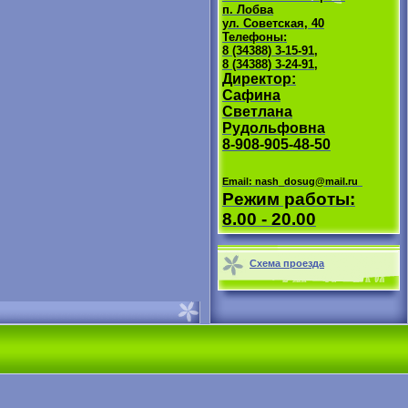
п. Лобва
ул. Советская, 40
Телефоны:
8 (34388) 3-15-91,
8 (34388) 3-24-91,
Директор:
Сафина
Светлана
Рудольфовна
8-908-905-48-50
Email: nash_dosug@mail.ru
Режим работы:
8.00 - 20.00
Схема проезда