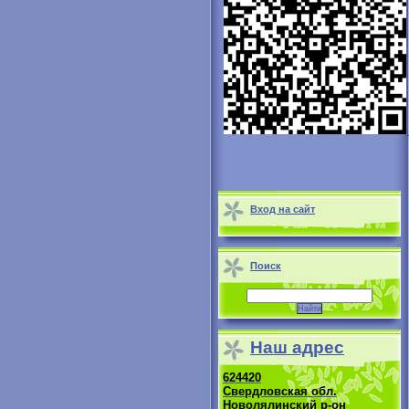
Вход на сайт
Поиск
Наш адрес
624420
Свердловская обл.
Новолялинский р-он