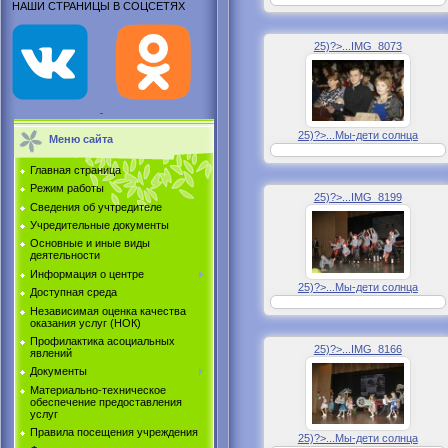
НАШИ СТРАНИЦЫ В СОЦСЕТЯХ
25)?>...IMG_8073
25)?>...Мы-дети солнца
Меню сайта
Главная страница
Режим работы
25)?>...IMG_8199
Сведения об учтредителе
Учредительные документы
Основные и иные виды
деятельности
Информация о центре
25)?>...Мы-дети солнца
Доступная среда
Независимая оценка качества
оказания услуг (НОК)
Профилактика асоциальных
25)?>...IMG_8166
явлений
Документы
Материально-техническое
обеспечение предоставления
услуг
Правила посещения учреждения
25)?>...Мы-дети солнца