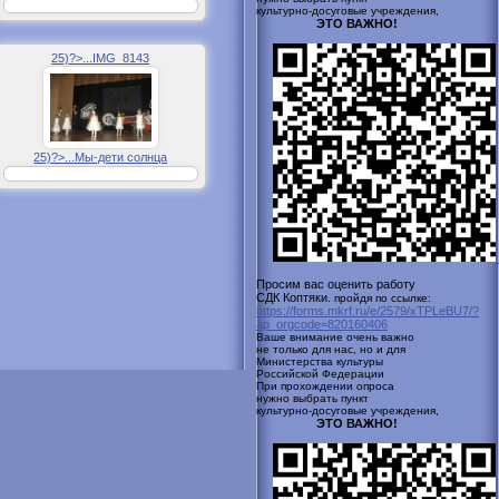
культурно-досуговые учреждения,
ЭТО ВАЖНО!
25)?>...IMG_8143
25)?>...Мы-дети солнца
Просим вас оценить работу
СДК Коптяки.
пройдя по ссылке:
https://forms.mkrf.ru/e/2579/xTPLeBU7/?
ap_orgcode=820160406
Ваше внимание очень важно
не только для нас, но и для
Министерства культуры
Российской
Федерации
При прохождении опроса
нужно выбрать пункт
культурно-досуговые учреждения,
ЭТО ВАЖНО!