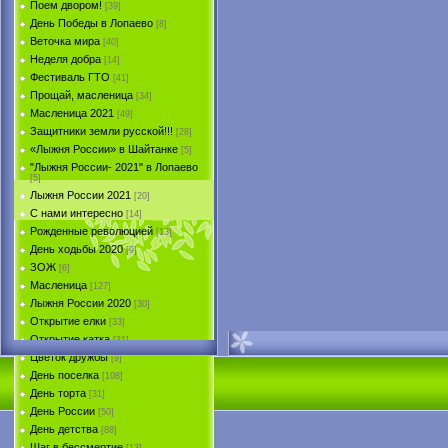
Поем двором!
[39]
День Победы в Лопаево
[8]
Веточка мира
[40]
Неделя добра
[14]
Фестиваль ГТО
[41]
Прощай, масленица
[34]
Масленица 2021
[49]
Защитники земли русской!!!
[28]
«Лыжня России» в Шайтанке
[5]
"Лыжня России- 2021" в Лопаево
[5]
Лыжня России 2021
[20]
С нами интересно
[14]
Рожденные революцией
[13]
День ходьбы 2020
[9]
ЗОЖ
[6]
Масленица
[127]
Лыжня России 2020
[30]
Открытие елки
[33]
Открытие катка
[31]
Цветок дружбы
[9]
День поселка
[108]
День торта
[31]
День России
[50]
День детства
[88]
Шаг в бессмертие
[13]