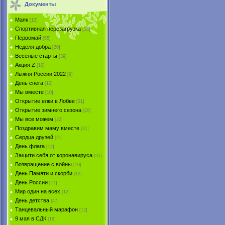
Документы
Маяк
[12]
Спортивная перезагрузка
[16]
Первомай
[55]
Неделя добра
[20]
Веселые старты
[39]
Акция Z
[10]
Лыжня России 2022
[9]
День снега
[12]
Мы вместе
[10]
Открытие елки в Лобве
[31]
Открытие зимнего сезона
[20]
Мы все можем
[22]
Поздравим маму вместе
[31]
Сердца друзей
[21]
День флага
[12]
Защити себя от коронавируса
[51]
Возвращение с войны
[10]
День Памяти и скорби
[12]
День России
[12]
Мир один на всех
[12]
День детства
[47]
Танцевальный марафон
[12]
9 мая в СДК
[16]