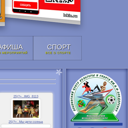
АФИША
СПОРТ
Н МЕРОПРИЯТИЙ
ВСЕ О СПОРТЕ
25)?>...IMG_8113
25)?>...Мы-дети солнца