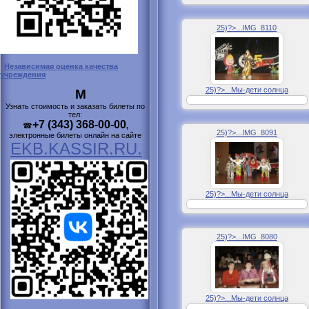
25)?>...IMG_8110
Независимая оценка качества
учреждения
25)?>...Мы-дети солнца
М
Узнать стоимость и заказать билеты по
тел:
+7 (343) 368-00-00
☎
,
25)?>...IMG_8091
электронные билеты онлайн на сайте
EKB.KASSIR.RU.
25)?>...Мы-дети солнца
25)?>...IMG_8080
25)?>...Мы-дети солнца