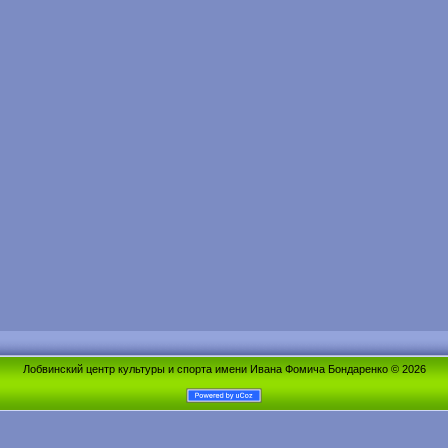
Лобвинский центр культуры и спорта имени Ивана Фомича Бондаренко © 2026