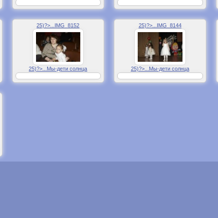
25)?>...IMG_8152
25)?>...IMG_8144
25)?>...Мы-дети солнца
25)?>...Мы-дети солнца