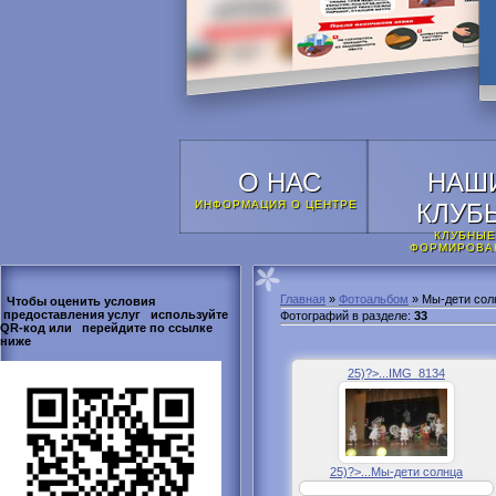
О НАС
НАШ
ИНФОРМАЦИЯ О ЦЕНТРЕ
КЛУБ
КЛУБНЫЕ
ФОРМИРОВА
Главная
»
Фотоальбом
» Мы-дети сол
Чтобы оценить условия
предоставления услуг используйте
Фотографий в разделе
:
33
QR-код или перейдите по ссылке
ниже
25)?>...IMG_8134
25)?>...Мы-дети солнца