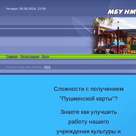
Четверг, 06.08.2026, 15:09
Главная
|
Регистрация
|
Вход
Приветствую Вас
Гость
|
RSS
Сложности с получением
"Пушкинской карты"?
Знаете как улучшить
работу нашего
учреждения культуры и