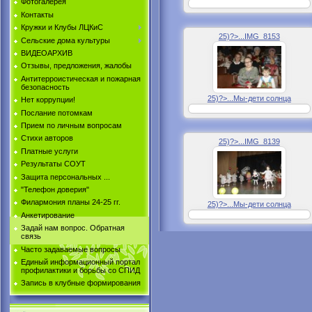
Фотогалерея
Контакты
Кружки и Клубы ЛЦКиС
25)?>...IMG_8153
Сельские дома культуры
ВИДЕОАРХИВ
Отзывы, предложения, жалобы
Антитерроистическая и пожарная
безопасность
25)?>...Мы-дети солнца
Нет коррупции!
Послание потомкам
Прием по личным вопросам
Стихи авторов
25)?>...IMG_8139
Платные услуги
Результаты СОУТ
Защита персональных ...
"Телефон доверия"
Филармония планы 24-25 гг.
25)?>...Мы-дети солнца
Анкетирование
Задай нам вопрос. Обратная
связь
Часто задаваемые вопросы
Единый информационный портал
профилактики и борьбы со СПИД
Запись в клубные формирования