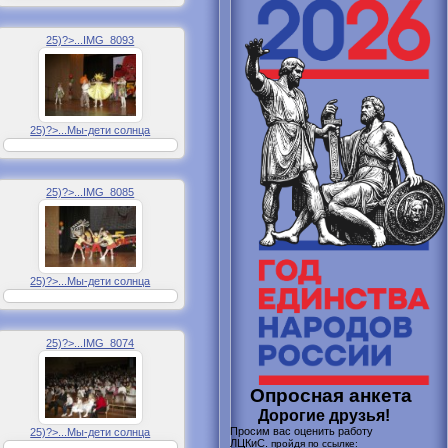
25)?>...IMG_8093
25)?>...Мы-дети солнца
25)?>...IMG_8085
25)?>...Мы-дети солнца
25)?>...IMG_8074
Опросная анкета
Дорогие друзья!
Просим вас оценить работу
25)?>...Мы-дети солнца
ЛЦКиС.
пройдя по ссылке: