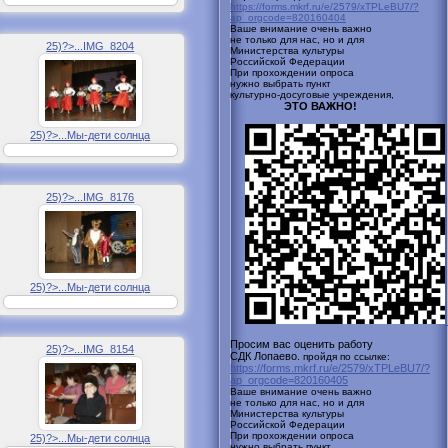
https://forms.mkrf.ru/e/2579/xTPLeBU7/?
ap_orgcode=820160404
Ваше внимание очень важно
не только для нас, но и для
25)?>...IMG_8204
Министерства культуры
Российской
Федерации
При прохождении опроса
нужно выбрать пункт
культурно-досуговые учреждения,
ЭТО ВАЖНО!
25)?>...Мы-дети солнца
25)?>...IMG_8176
25)?>...Мы-дети солнца
Просим вас оценить работу
25)?>...IMG_8154
СДК Лопаево.
пройдя по ссылке:
https://forms.mkrf.ru/e/2579/xTPLeBU7/?
ap_orgcode=820160405
Ваше внимание очень важно
не только для нас, но и для
Министерства культуры
Российской
Федерации
При прохождении опроса
25)?>...Мы-дети солнца
нужно выбрать пункт