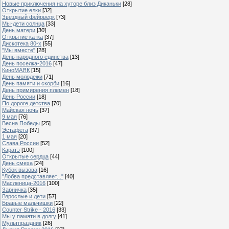
Новые приключения на хуторе близ Диканьки
[28]
Открытие елки
[32]
Звездный фейрверк
[73]
Мы-дети солнца
[33]
День матери
[30]
Открытие катка
[37]
Дискотека 80-х
[55]
"Мы вместе"
[28]
День народного единства
[13]
День поселка-2016
[47]
КиноМАЯК
[15]
День молодежи
[71]
День памяти и скорби
[16]
День примирения племен
[18]
День России
[18]
По дороге детства
[70]
Майская ночь
[37]
9 мая
[76]
Весна Победы
[25]
Эстафета
[37]
1 мая
[20]
Слава России
[52]
Каратэ
[100]
Открытые сердца
[44]
День смеха
[24]
Кубок вызова
[16]
"Лобва представляет..."
[40]
Масленица-2016
[100]
Зарничка
[35]
Взрослые и дети
[57]
Бравые мальчишки
[22]
Counter Strike - 2016
[33]
Мы у памяти в долгу
[41]
Мультпраздник
[26]