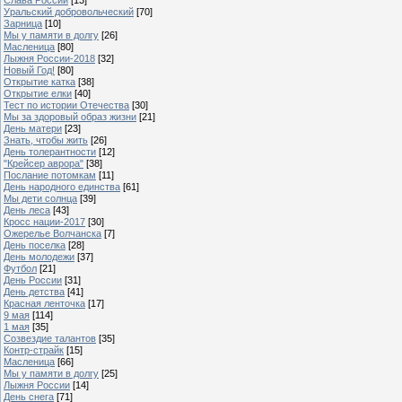
Уральский добровольческий
[70]
Зарница
[10]
Мы у памяти в долгу
[26]
Масленица
[80]
Лыжня России-2018
[32]
Новый Год!
[80]
Открытие катка
[38]
Открытие елки
[40]
Тест по истории Отечества
[30]
Мы за здоровый образ жизни
[21]
День матери
[23]
Знать, чтобы жить
[26]
День толерантности
[12]
"Крейсер аврора"
[38]
Послание потомкам
[11]
День народного единства
[61]
Мы дети солнца
[39]
День леса
[43]
Кросс нации-2017
[30]
Ожерелье Волчанска
[7]
День поселка
[28]
День молодежи
[37]
Футбол
[21]
День России
[31]
День детства
[41]
Красная ленточка
[17]
9 мая
[114]
1 мая
[35]
Созвездие талантов
[35]
Контр-страйк
[15]
Масленица
[66]
Мы у памяти в долгу
[25]
Лыжня России
[14]
День снега
[71]