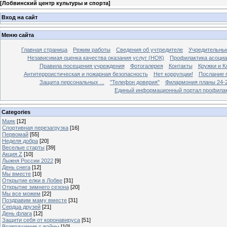
[
Лобвинский центр культуры и спорта
]
Вход на сайт
Меню сайта
Главная страница
Режим работы
Сведения об учтредителе
Учредительны
Независимая оценка качества оказания услуг (НОК)
Профилактика асоциа
Правила посещения учреждения
Фотогалерея
Контакты
Кружки и 
Антитерроистическая и пожарная безопасность
Нет коррупции!
Послание 
Защита персональных ...
"Телефон доверия"
Филармония планы 24-25
Единый информационный портал профилак
Categories
Маяк
[12]
Спортивная перезагрузка
[16]
Первомай
[55]
Неделя добра
[20]
Веселые старты
[39]
Акция Z
[10]
Лыжня России 2022
[9]
День снега
[12]
Мы вместе
[10]
Открытие елки в Лобве
[31]
Открытие зимнего сезона
[20]
Мы все можем
[22]
Поздравим маму вместе
[31]
Сердца друзей
[21]
День флага
[12]
Защити себя от коронавируса
[51]
Возвращение с войны
[10]