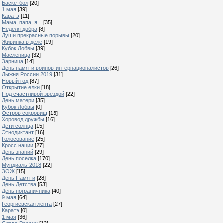
Баскетбол
[20]
1 мая
[39]
Каратэ
[11]
Мама, папа, я...
[35]
Неделя добра
[8]
Души прекрасные порывы
[20]
Живинка в деле
[19]
Кубок Лобвы
[39]
Масленица
[32]
Зарница
[14]
День памяти воинов-интернационалистов
[26]
Лыжня России 2019
[31]
Новый год
[87]
Открытие елки
[18]
Под счастливой звездой
[22]
День матери
[35]
Кубок Лобвы
[0]
Остров сокровищ
[13]
Хоровод дружбы
[16]
Дети солнца
[15]
Этнодиктант
[16]
Голосование
[25]
Кросс нации
[27]
День знаний
[29]
День поселка
[170]
Мундиаль-2018
[22]
ЗОЖ
[15]
День Памяти
[28]
День Детства
[53]
День пограничника
[40]
9 мая
[64]
Георгиевская лента
[27]
Каратэ
[0]
1 мая
[36]
Слава России
[13]