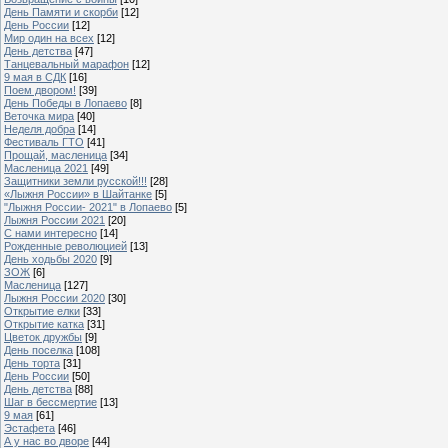
День Памяти и скорби
[12]
День России
[12]
Мир один на всех
[12]
День детства
[47]
Танцевальный марафон
[12]
9 мая в СДК
[16]
Поем двором!
[39]
День Победы в Лопаево
[8]
Веточка мира
[40]
Неделя добра
[14]
Фестиваль ГТО
[41]
Прощай, масленица
[34]
Масленица 2021
[49]
Защитники земли русской!!!
[28]
«Лыжня России» в Шайтанке
[5]
"Лыжня России- 2021" в Лопаево
[5]
Лыжня России 2021
[20]
С нами интересно
[14]
Рожденные революцией
[13]
День ходьбы 2020
[9]
ЗОЖ
[6]
Масленица
[127]
Лыжня России 2020
[30]
Открытие елки
[33]
Открытие катка
[31]
Цветок дружбы
[9]
День поселка
[108]
День торта
[31]
День России
[50]
День детства
[88]
Шаг в бессмертие
[13]
9 мая
[61]
Эстафета
[46]
А у нас во дворе
[44]