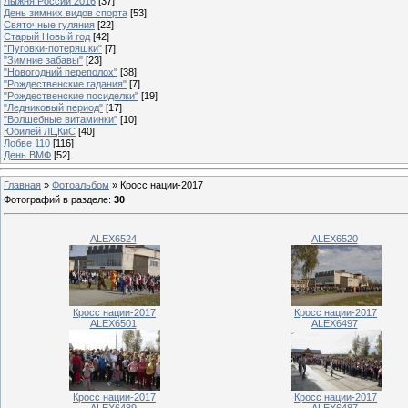
Лыжня России 2016
[37]
День зимних видов спорта
[53]
Святочные гуляния
[22]
Старый Новый год
[42]
"Пуговки-потеряшки"
[7]
"Зимние забавы"
[23]
"Новогодний переполох"
[38]
"Рождественские гадания"
[7]
"Рождественские посиделки"
[19]
"Ледниковый период"
[17]
"Волшебные витаминки"
[10]
Юбилей ЛЦКиС
[40]
Лобве 110
[116]
День ВМФ
[52]
Главная
»
Фотоальбом
» Кросс нации-2017
Фотографий в разделе
:
30
ALEX6524
ALEX6520
Кросс нации-2017
Кросс нации-2017
ALEX6501
ALEX6497
Кросс нации-2017
Кросс нации-2017
ALEX6489
ALEX6487