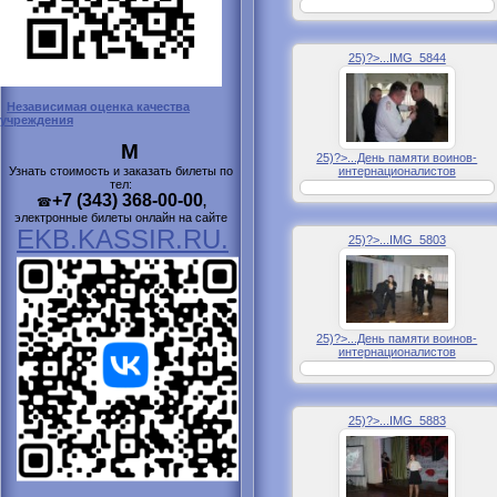
25)?>...IMG_5844
Независимая оценка качества
учреждения
М
25)?>...День памяти воинов-
интернационалистов
Узнать стоимость и заказать билеты по
тел:
+7 (343) 368-00-00
☎
,
электронные билеты онлайн на сайте
EKB.KASSIR.RU.
25)?>...IMG_5803
25)?>...День памяти воинов-
интернационалистов
25)?>...IMG_5883