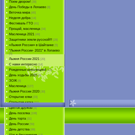
Поем двором!
[39]
День Победы в Лопаево
[8]
Веточка мира
[40]
Неделя добра
[14]
Фестиваль ГТО
[41]
Прощай, масленица
[34]
Масленица 2021
[49]
Защитники земли русской!!!
[28]
«Лыжня России» в Шайтанке
[5]
"Лыжня России- 2021" в Лопаево
[5]
Лыжня России 2021
[20]
С нами интересно
[14]
Рожденные революцией
[13]
День ходьбы 2020
[9]
ЗОЖ
[6]
Масленица
[127]
Лыжня России 2020
[30]
Открытие елки
[33]
Открытие катка
[31]
Цветок дружбы
[9]
День поселка
[108]
День торта
[31]
День России
[50]
День детства
[88]
Шаг в бессмертие
[13]