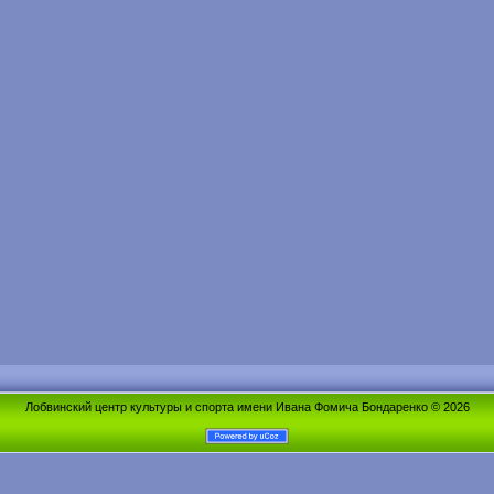
Лобвинский центр культуры и спорта имени Ивана Фомича Бондаренко © 2026