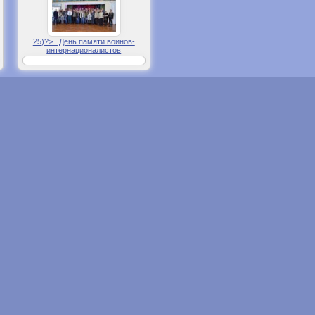
25)?>...День памяти воинов-
интернационалистов