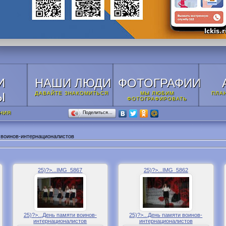
И
НАШИ ЛЮДИ
ФОТОГРАФИИ
Ы
ДАВАЙТЕ ЗНАКОМИТЬСЯ
МЫ ЛЮБИМ
ПЛА
ФОТОГРАФИРОВАТЬ
НИЯ
Поделиться…
 воинов-интернационалистов
25)?>...IMG_5867
25)?>...IMG_5862
25)?>...День памяти воинов-
25)?>...День памяти воинов-
интернационалистов
интернационалистов