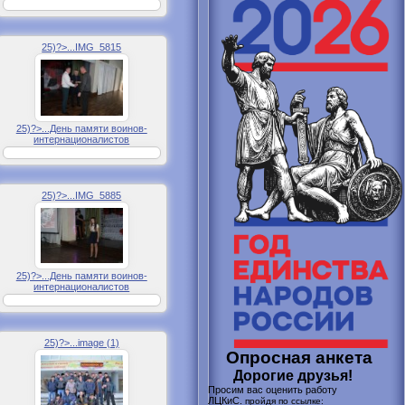
25)?>...IMG_5815
25)?>...День памяти воинов-
интернационалистов
25)?>...IMG_5885
25)?>...День памяти воинов-
интернационалистов
25)?>...image (1)
Опросная анкета
Дорогие друзья!
Просим вас оценить работу
ЛЦКиС.
пройдя по ссылке: