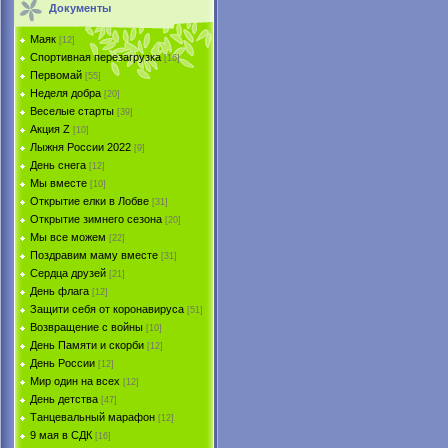
Документы
Маяк
[12]
Спортивная перезагрузка
[16]
Первомай
[55]
Неделя добра
[20]
Веселые старты
[39]
Акция Z
[10]
Лыжня России 2022
[9]
День снега
[12]
Мы вместе
[10]
Открытие елки в Лобве
[31]
Открытие зимнего сезона
[20]
Мы все можем
[22]
Поздравим маму вместе
[31]
Сердца друзей
[21]
День флага
[12]
Защити себя от коронавируса
[51]
Возвращение с войны
[10]
День Памяти и скорби
[12]
День России
[12]
Мир один на всех
[12]
День детства
[47]
Танцевальный марафон
[12]
9 мая в СДК
[16]