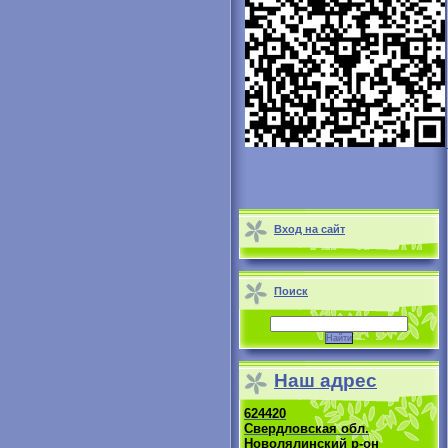
Вход на сайт
Поиск
Наш адрес
624420
Свердловская обл.
Новолялинский р-он