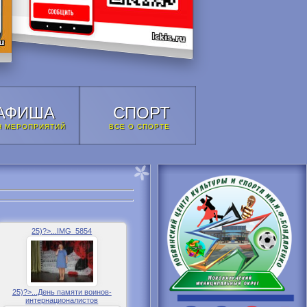
АФИША
СПОРТ
Н МЕРОПРИЯТИЙ
ВСЕ О СПОРТЕ
25)?>...IMG_5854
25)?>...День памяти воинов-
интернационалистов