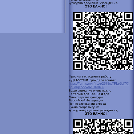
культурно-досуговые учреждения,
ЭТО ВАЖНО!
Просим вас оценить работу
СДК Коптяки.
пройдя по ссылке:
https://forms.mkrf.ru/e/2579/xTPLeBU7/?
ap_orgcode=820160406
Ваше внимание очень важно
не только для нас, но и для
Министерства культуры
Российской
Федерации
При прохождении опроса
нужно выбрать пункт
культурно-досуговые учреждения,
ЭТО ВАЖНО!