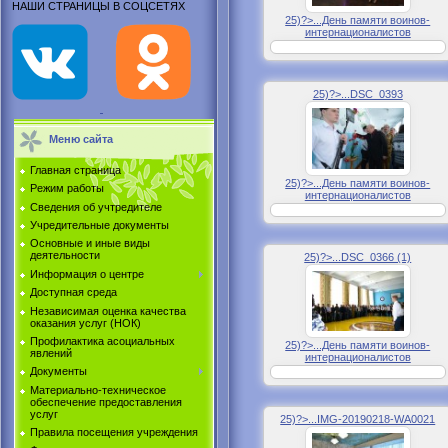
НАШИ СТРАНИЦЫ В СОЦСЕТЯХ
25)?>...День памяти воинов-
интернационалистов
25)?>...DSC_0393
Меню сайта
Главная страница
25)?>...День памяти воинов-
Режим работы
интернационалистов
Сведения об учтредителе
Учредительные документы
Основные и иные виды
деятельности
25)?>...DSC_0366 (1)
Информация о центре
Доступная среда
Независимая оценка качества
оказания услуг (НОК)
Профилактика асоциальных
25)?>...День памяти воинов-
явлений
интернационалистов
Документы
Материально-техническое
обеспечение предоставления
услуг
25)?>...IMG-20190218-WA0021
Правила посещения учреждения