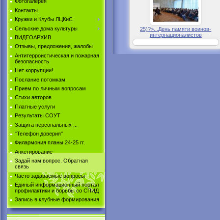
Фотогалерея
Контакты
Кружки и Клубы ЛЦКиС
Сельские дома культуры
25)?>...День памяти воинов-
интернационалистов
ВИДЕОАРХИВ
Отзывы, предложения, жалобы
Антитерроистическая и пожарная
безопасность
Нет коррупции!
Послание потомкам
Прием по личным вопросам
Стихи авторов
Платные услуги
Результаты СОУТ
Защита персональных ...
"Телефон доверия"
Филармония планы 24-25 гг.
Анкетирование
Задай нам вопрос. Обратная
связь
Часто задаваемые вопросы
Единый информационный портал
профилактики и борьбы со СПИД
Запись в клубные формирования