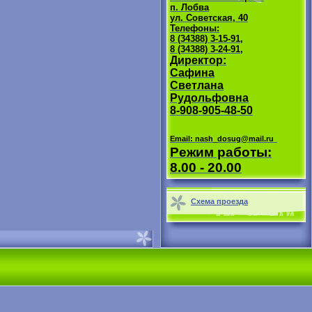
п. Лобва
ул. Советская, 40
Телефоны:
8 (34388) 3-15-91,
8 (34388) 3-24-91,
Директор:
Сафина
Светлана
Рудольфовна
8-908-905-48-50
Email: nash_dosug@mail.ru
Режим работы:
8.00 - 20.00
Схема проезда