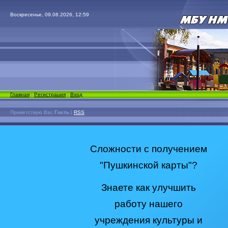
Воскресенье, 09.08.2026, 12:59
Главная
|
Регистрация
|
Вход
Приветствую Вас
Гость
|
RSS
Сложности с получением
"Пушкинской карты"?
Знаете как улучшить
работу нашего
учреждения культуры и