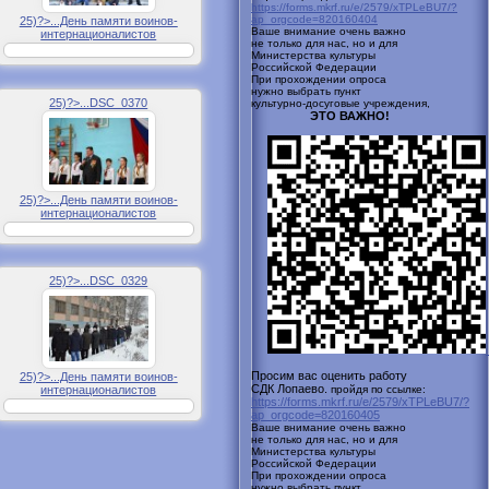
https://forms.mkrf.ru/e/2579/xTPLeBU7/?
ap_orgcode=820160404
25)?>...День памяти воинов-
Ваше внимание очень важно
интернационалистов
не только для нас, но и для
Министерства культуры
Российской
Федерации
При прохождении опроса
нужно выбрать пункт
25)?>...DSC_0370
культурно-досуговые учреждения,
ЭТО ВАЖНО!
25)?>...День памяти воинов-
интернационалистов
25)?>...DSC_0329
Просим вас оценить работу
25)?>...День памяти воинов-
СДК Лопаево.
интернационалистов
пройдя по ссылке:
https://forms.mkrf.ru/e/2579/xTPLeBU7/?
ap_orgcode=820160405
Ваше внимание очень важно
не только для нас, но и для
Министерства культуры
Российской
Федерации
При прохождении опроса
нужно выбрать пункт