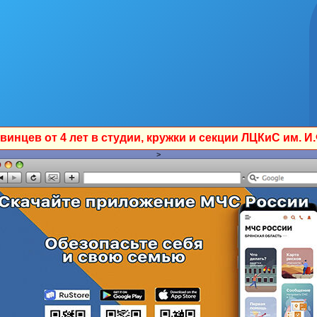
дии, кружки и секции ЛЦКиС им. И.Ф.Бондаренко. Подроб
>