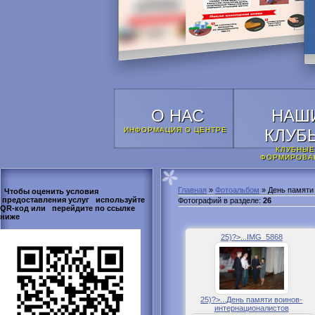
О НАС
НАШ
ИНФОРМАЦИЯ О ЦЕНТРЕ
КЛУБ
КЛУБНЫЕ
ФОРМИРОВА
Главная
»
Фотоальбом
» День памяти
Чтобы оценить условия
предоставления услуг используйте
Фотографий в разделе
:
26
QR-код или перейдите по ссылке
ниже
25)?>...IMG_5868
25)?>...День памяти воинов-
интернационалистов