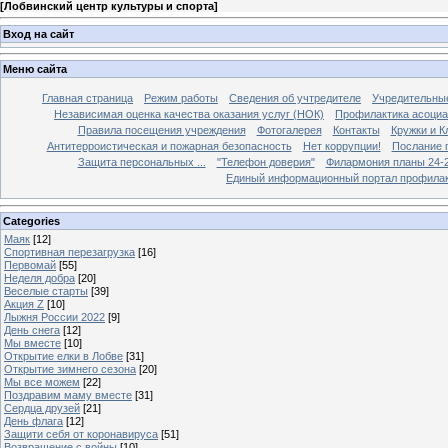
[
Лобвинский центр культуры и спорта
]
Вход на сайт
Меню сайта
Главная страница
Режим работы
Сведения об учтредителе
Учредительны
Независимая оценка качества оказания услуг (НОК)
Профилактика асоциа
Правила посещения учреждения
Фотогалерея
Контакты
Кружки и 
Антитерроистическая и пожарная безопасность
Нет коррупции!
Послание 
Защита персональных ...
"Телефон доверия"
Филармония планы 24-25
Единый информационный портал профилак
Categories
Маяк
[12]
Спортивная перезагрузка
[16]
Первомай
[55]
Неделя добра
[20]
Веселые старты
[39]
Акция Z
[10]
Лыжня России 2022
[9]
День снега
[12]
Мы вместе
[10]
Открытие елки в Лобве
[31]
Открытие зимнего сезона
[20]
Мы все можем
[22]
Поздравим маму вместе
[31]
Сердца друзей
[21]
День флага
[12]
Защити себя от коронавируса
[51]
Возвращение с войны
[10]