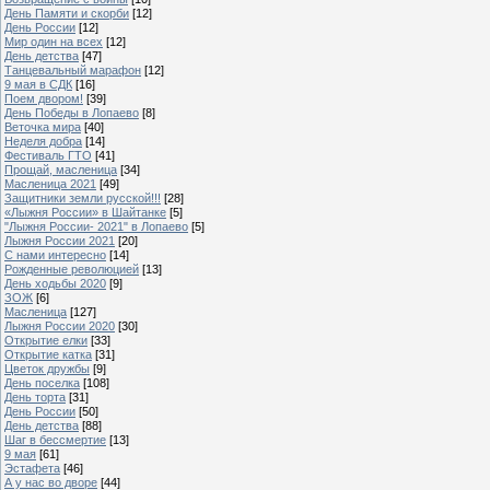
День Памяти и скорби
[12]
День России
[12]
Мир один на всех
[12]
День детства
[47]
Танцевальный марафон
[12]
9 мая в СДК
[16]
Поем двором!
[39]
День Победы в Лопаево
[8]
Веточка мира
[40]
Неделя добра
[14]
Фестиваль ГТО
[41]
Прощай, масленица
[34]
Масленица 2021
[49]
Защитники земли русской!!!
[28]
«Лыжня России» в Шайтанке
[5]
"Лыжня России- 2021" в Лопаево
[5]
Лыжня России 2021
[20]
С нами интересно
[14]
Рожденные революцией
[13]
День ходьбы 2020
[9]
ЗОЖ
[6]
Масленица
[127]
Лыжня России 2020
[30]
Открытие елки
[33]
Открытие катка
[31]
Цветок дружбы
[9]
День поселка
[108]
День торта
[31]
День России
[50]
День детства
[88]
Шаг в бессмертие
[13]
9 мая
[61]
Эстафета
[46]
А у нас во дворе
[44]