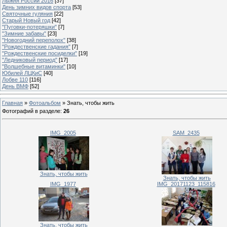
Лыжня России 2016
[37]
День зимних видов спорта
[53]
Святочные гуляния
[22]
Старый Новый год
[42]
"Пуговки-потеряшки"
[7]
"Зимние забавы"
[23]
"Новогодний переполох"
[38]
"Рождественские гадания"
[7]
"Рождественские посиделки"
[19]
"Ледниковый период"
[17]
"Волшебные витаминки"
[10]
Юбилей ЛЦКиС
[40]
Лобве 110
[116]
День ВМФ
[52]
Главная
»
Фотоальбом
» Знать, чтобы жить
Фотографий в разделе
:
26
IMG_2005
SAM_2435
Знать, чтобы жить
Знать, чтобы жить
IMG_1977
IMG_20171123_115816
Знать, чтобы жить