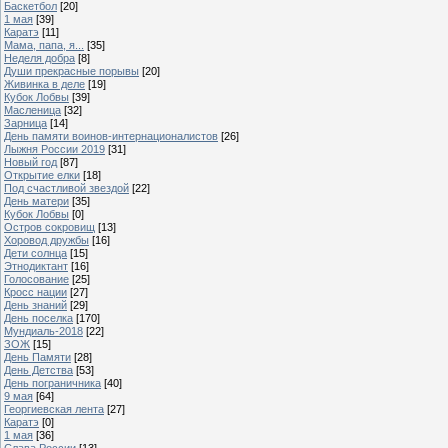
Баскетбол
[20]
1 мая
[39]
Каратэ
[11]
Мама, папа, я...
[35]
Неделя добра
[8]
Души прекрасные порывы
[20]
Живинка в деле
[19]
Кубок Лобвы
[39]
Масленица
[32]
Зарница
[14]
День памяти воинов-интернационалистов
[26]
Лыжня России 2019
[31]
Новый год
[87]
Открытие елки
[18]
Под счастливой звездой
[22]
День матери
[35]
Кубок Лобвы
[0]
Остров сокровищ
[13]
Хоровод дружбы
[16]
Дети солнца
[15]
Этнодиктант
[16]
Голосование
[25]
Кросс нации
[27]
День знаний
[29]
День поселка
[170]
Мундиаль-2018
[22]
ЗОЖ
[15]
День Памяти
[28]
День Детства
[53]
День пограничника
[40]
9 мая
[64]
Георгиевская лента
[27]
Каратэ
[0]
1 мая
[36]
Слава России
[13]