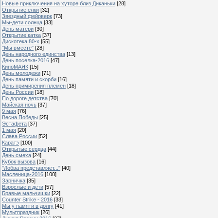
Новые приключения на хуторе близ Диканьки
[28]
Открытие елки
[32]
Звездный фейрверк
[73]
Мы-дети солнца
[33]
День матери
[30]
Открытие катка
[37]
Дискотека 80-х
[55]
"Мы вместе"
[28]
День народного единства
[13]
День поселка-2016
[47]
КиноМАЯК
[15]
День молодежи
[71]
День памяти и скорби
[16]
День примирения племен
[18]
День России
[18]
По дороге детства
[70]
Майская ночь
[37]
9 мая
[76]
Весна Победы
[25]
Эстафета
[37]
1 мая
[20]
Слава России
[52]
Каратэ
[100]
Открытые сердца
[44]
День смеха
[24]
Кубок вызова
[16]
"Лобва представляет..."
[40]
Масленица-2016
[100]
Зарничка
[35]
Взрослые и дети
[57]
Бравые мальчишки
[22]
Counter Strike - 2016
[33]
Мы у памяти в долгу
[41]
Мультпраздник
[26]