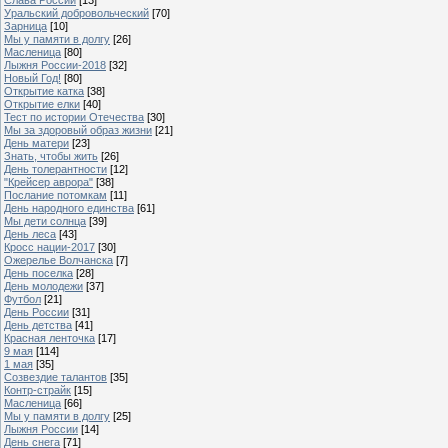
Уральский добровольческий
[70]
Зарница
[10]
Мы у памяти в долгу
[26]
Масленица
[80]
Лыжня России-2018
[32]
Новый Год!
[80]
Открытие катка
[38]
Открытие елки
[40]
Тест по истории Отечества
[30]
Мы за здоровый образ жизни
[21]
День матери
[23]
Знать, чтобы жить
[26]
День толерантности
[12]
"Крейсер аврора"
[38]
Послание потомкам
[11]
День народного единства
[61]
Мы дети солнца
[39]
День леса
[43]
Кросс нации-2017
[30]
Ожерелье Волчанска
[7]
День поселка
[28]
День молодежи
[37]
Футбол
[21]
День России
[31]
День детства
[41]
Красная ленточка
[17]
9 мая
[114]
1 мая
[35]
Созвездие талантов
[35]
Контр-страйк
[15]
Масленица
[66]
Мы у памяти в долгу
[25]
Лыжня России
[14]
День снега
[71]