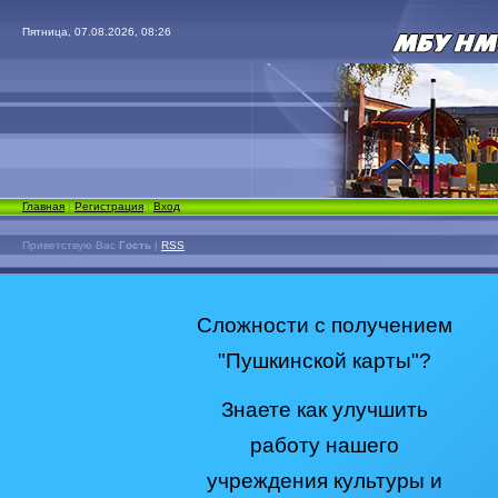
Пятница, 07.08.2026, 08:26
Главная
|
Регистрация
|
Вход
Приветствую Вас
Гость
|
RSS
Сложности с получением
"Пушкинской карты"?
Знаете как улучшить
работу нашего
учреждения культуры и