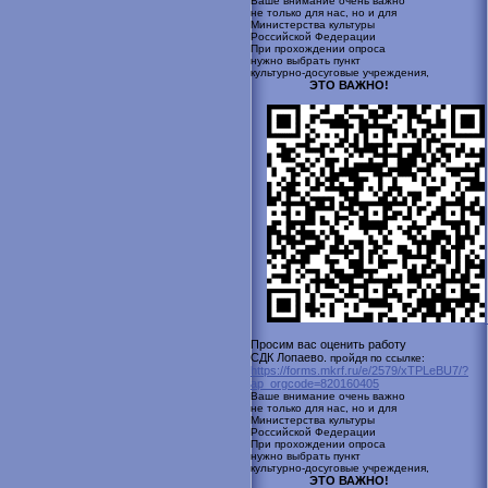
Ваше внимание очень важно
не только для нас, но и для
Министерства культуры
Российской
Федерации
При прохождении опроса
нужно выбрать пункт
культурно-досуговые учреждения,
ЭТО ВАЖНО!
Просим вас оценить работу
СДК Лопаево.
пройдя по ссылке:
https://forms.mkrf.ru/e/2579/xTPLeBU7/?
ap_orgcode=820160405
Ваше внимание очень важно
не только для нас, но и для
Министерства культуры
Российской
Федерации
При прохождении опроса
нужно выбрать пункт
культурно-досуговые учреждения,
ЭТО ВАЖНО!