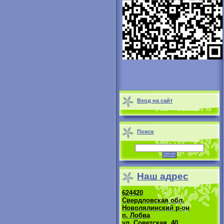
Вход на сайт
Поиск
Наш адрес
624420
Свердловская обл.
Новолялинский р-он
п. Лобва
ул. Советская, 40