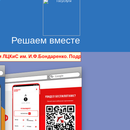
Решаем вместе
даренко. Подробности по тел. 3-15-91 и 3-24-91