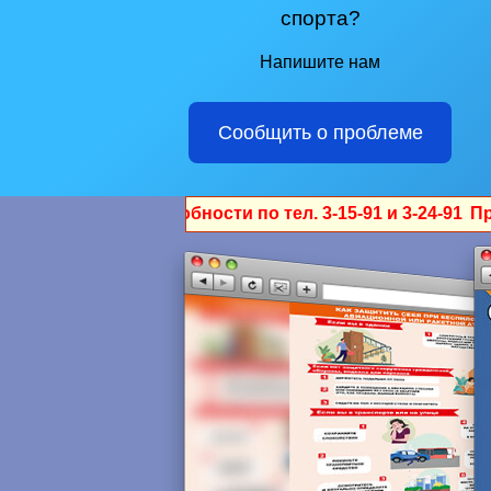
спорта?
Напишите нам
Сообщить о проблеме
бности по тел. 3-15-91 и 3-24-91
Приглашаем лобвинцев