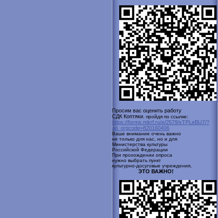
Просим вас оценить работу
СДК Коптяки.
пройдя по ссылке:
https://forms.mkrf.ru/e/2579/xTPLeBU7/?
ap_orgcode=820160406
Ваше внимание очень важно
не только для нас, но и для
Министерства культуры
Российской
Федерации
При прохождении опроса
нужно выбрать пункт
культурно-досуговые учреждения,
ЭТО ВАЖНО!