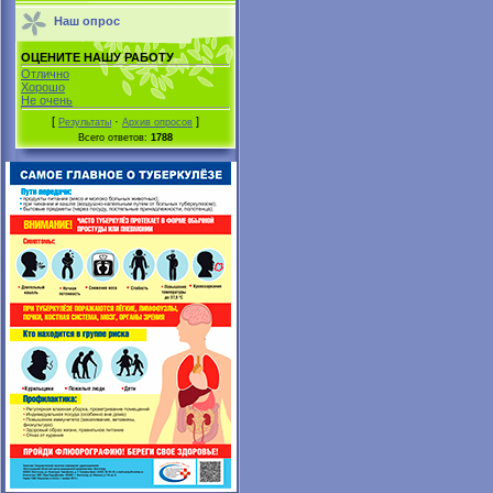
Наш опрос
ОЦЕНИТЕ НАШУ РАБОТУ
Отлично
Хорошо
Не очень
[
·
]
Результаты
Архив опросов
Всего ответов:
1788