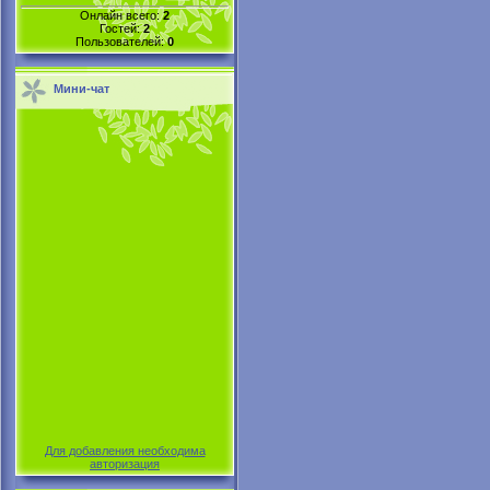
Онлайн всего:
2
Гостей:
2
Пользователей:
0
Мини-чат
Для добавления необходима
авторизация