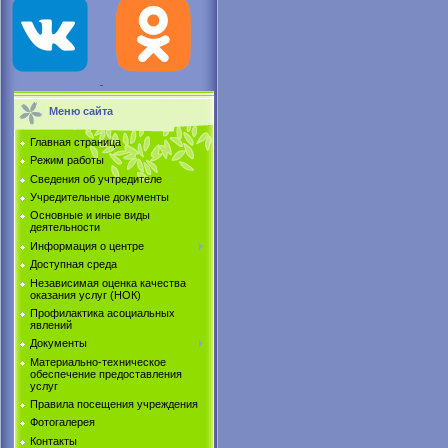
Меню сайта
Главная страница
Режим работы
Сведения об учтредителе
Учредительные документы
Основные и иные виды
деятельности
Информация о центре
Доступная среда
Независимая оценка качества
оказания услуг (НОК)
Профилактика асоциальных
явлений
Документы
Материально-техническое
обеспечение предоставления
услуг
Правила посещения учреждения
Фотогалерея
Контакты