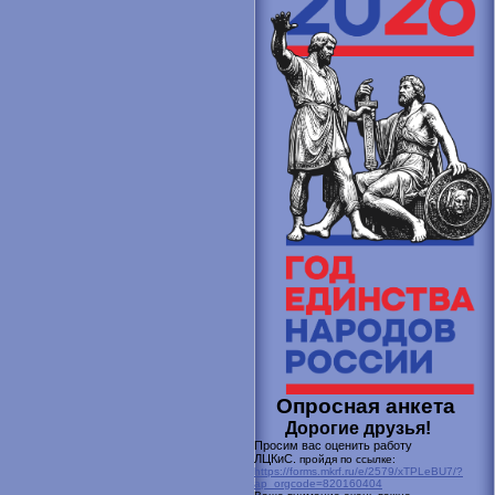
Опросная анкета
Дорогие друзья!
Просим вас оценить работу
ЛЦКиС.
пройдя по ссылке:
https://forms.mkrf.ru/e/2579/xTPLeBU7/?
ap_orgcode=820160404