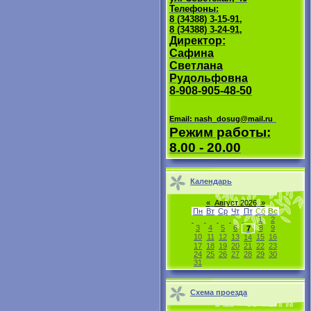
Телефоны:
8 (34388) 3-15-91,
8 (34388) 3-24-91,
Директор:
Сафина
Светлана
Рудольфовна
8-908-905-48-50
Email: nash_dosug@mail.ru
Режим работы:
8.00 - 20.00
Календарь
«
Август 2026
»
Пн
Вт
Ср
Чт
Пт
Сб
Вс
1
2
3
4
5
6
8
9
7
10
11
12
13
15
16
14
17
18
19
20
21
22
23
24
25
26
27
28
29
30
31
Схема проезда