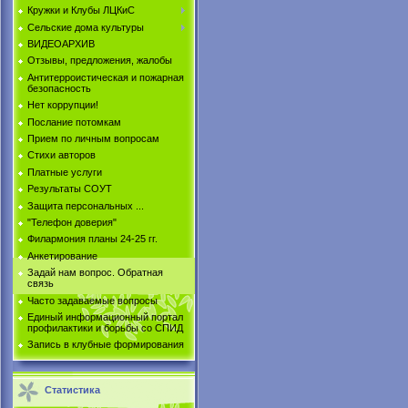
Кружки и Клубы ЛЦКиС
Сельские дома культуры
ВИДЕОАРХИВ
Отзывы, предложения, жалобы
Антитерроистическая и пожарная
безопасность
Нет коррупции!
Послание потомкам
Прием по личным вопросам
Стихи авторов
Платные услуги
Результаты СОУТ
Защита персональных ...
"Телефон доверия"
Филармония планы 24-25 гг.
Анкетирование
Задай нам вопрос. Обратная
связь
Часто задаваемые вопросы
Единый информационный портал
профилактики и борьбы со СПИД
Запись в клубные формирования
Статистика