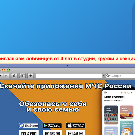
 от 4 лет в студии, кружки и секции ЛЦКиС им. И.Ф.Бон
>