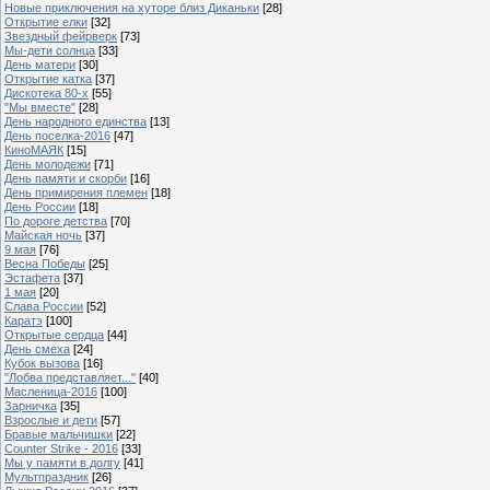
Новые приключения на хуторе близ Диканьки
[28]
Открытие елки
[32]
Звездный фейрверк
[73]
Мы-дети солнца
[33]
День матери
[30]
Открытие катка
[37]
Дискотека 80-х
[55]
"Мы вместе"
[28]
День народного единства
[13]
День поселка-2016
[47]
КиноМАЯК
[15]
День молодежи
[71]
День памяти и скорби
[16]
День примирения племен
[18]
День России
[18]
По дороге детства
[70]
Майская ночь
[37]
9 мая
[76]
Весна Победы
[25]
Эстафета
[37]
1 мая
[20]
Слава России
[52]
Каратэ
[100]
Открытые сердца
[44]
День смеха
[24]
Кубок вызова
[16]
"Лобва представляет..."
[40]
Масленица-2016
[100]
Зарничка
[35]
Взрослые и дети
[57]
Бравые мальчишки
[22]
Counter Strike - 2016
[33]
Мы у памяти в долгу
[41]
Мультпраздник
[26]