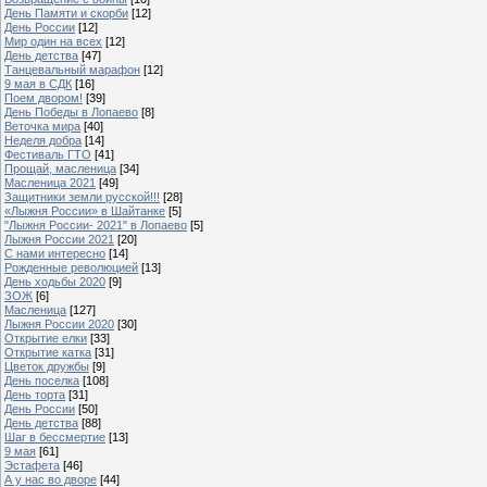
День Памяти и скорби
[12]
День России
[12]
Мир один на всех
[12]
День детства
[47]
Танцевальный марафон
[12]
9 мая в СДК
[16]
Поем двором!
[39]
День Победы в Лопаево
[8]
Веточка мира
[40]
Неделя добра
[14]
Фестиваль ГТО
[41]
Прощай, масленица
[34]
Масленица 2021
[49]
Защитники земли русской!!!
[28]
«Лыжня России» в Шайтанке
[5]
"Лыжня России- 2021" в Лопаево
[5]
Лыжня России 2021
[20]
С нами интересно
[14]
Рожденные революцией
[13]
День ходьбы 2020
[9]
ЗОЖ
[6]
Масленица
[127]
Лыжня России 2020
[30]
Открытие елки
[33]
Открытие катка
[31]
Цветок дружбы
[9]
День поселка
[108]
День торта
[31]
День России
[50]
День детства
[88]
Шаг в бессмертие
[13]
9 мая
[61]
Эстафета
[46]
А у нас во дворе
[44]