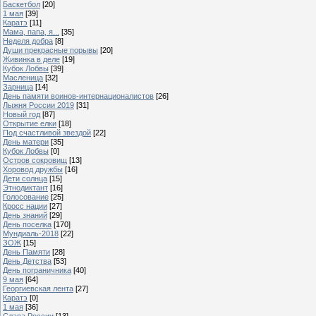
Баскетбол
[20]
1 мая
[39]
Каратэ
[11]
Мама, папа, я...
[35]
Неделя добра
[8]
Души прекрасные порывы
[20]
Живинка в деле
[19]
Кубок Лобвы
[39]
Масленица
[32]
Зарница
[14]
День памяти воинов-интернационалистов
[26]
Лыжня России 2019
[31]
Новый год
[87]
Открытие елки
[18]
Под счастливой звездой
[22]
День матери
[35]
Кубок Лобвы
[0]
Остров сокровищ
[13]
Хоровод дружбы
[16]
Дети солнца
[15]
Этнодиктант
[16]
Голосование
[25]
Кросс нации
[27]
День знаний
[29]
День поселка
[170]
Мундиаль-2018
[22]
ЗОЖ
[15]
День Памяти
[28]
День Детства
[53]
День пограничника
[40]
9 мая
[64]
Георгиевская лента
[27]
Каратэ
[0]
1 мая
[36]
Слава России
[13]