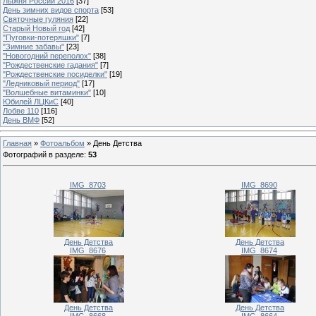
Лыжня России 2016
[37]
День зимних видов спорта
[53]
Святочные гуляния
[22]
Старый Новый год
[42]
"Пуговки-потеряшки"
[7]
"Зимние забавы"
[23]
"Новогодний переполох"
[38]
"Рождественские гадания"
[7]
"Рождественские посиделки"
[19]
"Ледниковый период"
[17]
"Волшебные витаминки"
[10]
Юбилей ЛЦКиС
[40]
Лобве 110
[116]
День ВМФ
[52]
Главная
»
Фотоальбом
» День Детства
Фотографий в разделе
:
53
IMG_8703
IMG_8690
День Детства
День Детства
IMG_8676
IMG_8674
День Детства
День Детства
IMG_8668
IMG_8664