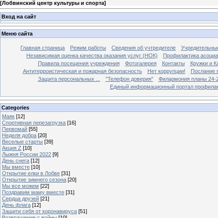
[
Лобвинский центр культуры и спорта
]
Вход на сайт
Меню сайта
Главная страница
Режим работы
Сведения об учтредителе
Учредительны
Независимая оценка качества оказания услуг (НОК)
Профилактика асоциа
Правила посещения учреждения
Фотогалерея
Контакты
Кружки и 
Антитерроистическая и пожарная безопасность
Нет коррупции!
Послание 
Защита персональных ...
"Телефон доверия"
Филармония планы 24-25
Единый информационный портал профилак
Categories
Маяк
[12]
Спортивная перезагрузка
[16]
Первомай
[55]
Неделя добра
[20]
Веселые старты
[39]
Акция Z
[10]
Лыжня России 2022
[9]
День снега
[12]
Мы вместе
[10]
Открытие елки в Лобве
[31]
Открытие зимнего сезона
[20]
Мы все можем
[22]
Поздравим маму вместе
[31]
Сердца друзей
[21]
День флага
[12]
Защити себя от коронавируса
[51]
Возвращение с войны
[10]