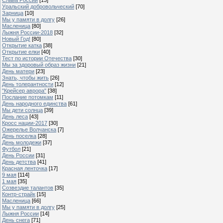
Уральский добровольческий
[70]
Зарница
[10]
Мы у памяти в долгу
[26]
Масленица
[80]
Лыжня России-2018
[32]
Новый Год!
[80]
Открытие катка
[38]
Открытие елки
[40]
Тест по истории Отечества
[30]
Мы за здоровый образ жизни
[21]
День матери
[23]
Знать, чтобы жить
[26]
День толерантности
[12]
"Крейсер аврора"
[38]
Послание потомкам
[11]
День народного единства
[61]
Мы дети солнца
[39]
День леса
[43]
Кросс нации-2017
[30]
Ожерелье Волчанска
[7]
День поселка
[28]
День молодежи
[37]
Футбол
[21]
День России
[31]
День детства
[41]
Красная ленточка
[17]
9 мая
[114]
1 мая
[35]
Созвездие талантов
[35]
Контр-страйк
[15]
Масленица
[66]
Мы у памяти в долгу
[25]
Лыжня России
[14]
День снега
[71]