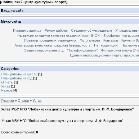
[
Лобвинский центр культуры и спорта
]
Вход на сайт
Меню сайта
Главная страница
Режим работы
Сведения об учтредителе
Учредительны
Независимая оценка качества оказания услуг (НОК)
Профилактика асоциа
Правила посещения учреждения
Фотогалерея
Контакты
Кружки и 
Антитерроистическая и пожарная безопасность
Нет коррупции!
Послание 
Защита персональных ...
"Телефон доверия"
Филармония планы 24-25
Единый информационный портал профилак
Categories
План работы на месяц
[1]
План работы на год
[1]
Отчеты
[1]
Устав
[1]
Разное
[4]
Главная
»
Статьи
»
Устав
Устав МБУ НГО "Лобвинский центр культуры и спорта им. И. Ф. Бондаренко"
Устав МБУ НГО "Лобвинский центр культуры и спорта им. И. Ф. Бондаренко"
Всего комментариев
:
0