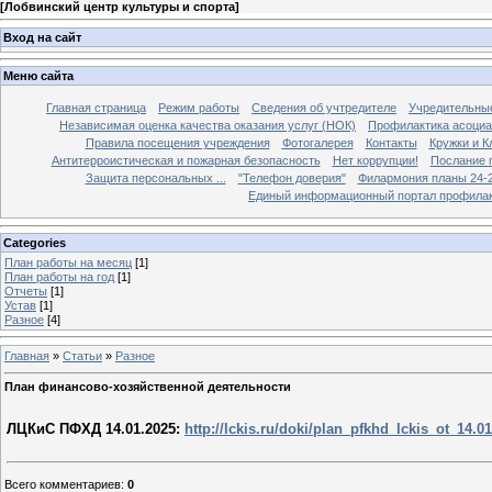
[
Лобвинский центр культуры и спорта
]
Вход на сайт
Меню сайта
Главная страница
Режим работы
Сведения об учтредителе
Учредительны
Независимая оценка качества оказания услуг (НОК)
Профилактика асоциа
Правила посещения учреждения
Фотогалерея
Контакты
Кружки и 
Антитерроистическая и пожарная безопасность
Нет коррупции!
Послание 
Защита персональных ...
"Телефон доверия"
Филармония планы 24-25
Единый информационный портал профилак
Categories
План работы на месяц
[1]
План работы на год
[1]
Отчеты
[1]
Устав
[1]
Разное
[4]
Главная
»
Статьи
»
Разное
План финансово-хозяйственной деятельности
ЛЦКиС ПФХД 14.01.2025:
http://lckis.ru/doki/plan_pfkhd_lckis_ot_14.
Всего комментариев
:
0