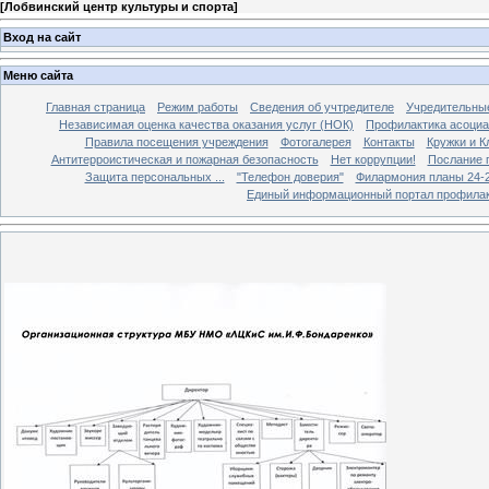
[
Лобвинский центр культуры и спорта
]
Вход на сайт
Меню сайта
Главная страница
Режим работы
Сведения об учтредителе
Учредительны
Независимая оценка качества оказания услуг (НОК)
Профилактика асоциа
Правила посещения учреждения
Фотогалерея
Контакты
Кружки и 
Антитерроистическая и пожарная безопасность
Нет коррупции!
Послание 
Защита персональных ...
"Телефон доверия"
Филармония планы 24-25
Единый информационный портал профилак