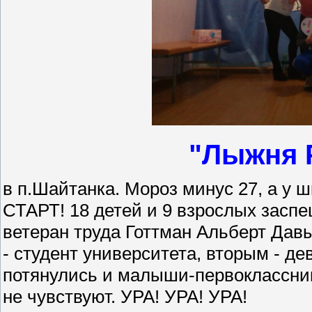
"Лыжня Р
в п.Шайтанка. Мороз минус 27, а у ш
СТАРТ! 18 детей и 9 взрослых заспе
ветеран труда Готтман Альберт Да
- студент университета, вторым - д
потянулись и малыши-первоклассник
не чувствуют. УРА! УРА! УРА!