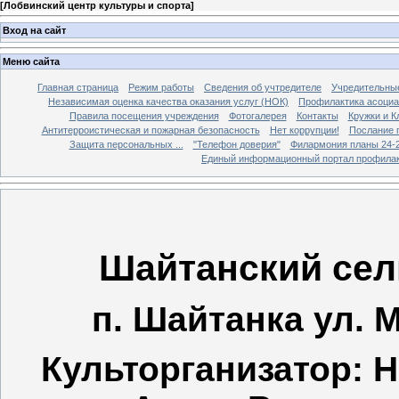
[
Лобвинский центр культуры и спорта
]
Вход на сайт
Меню сайта
Главная страница
Режим работы
Сведения об учтредителе
Учредительны
Независимая оценка качества оказания услуг (НОК)
Профилактика асоциа
Правила посещения учреждения
Фотогалерея
Контакты
Кружки и 
Антитерроистическая и пожарная безопасность
Нет коррупции!
Послание 
Защита персональных ...
"Телефон доверия"
Филармония планы 24-25
Единый информационный портал профилак
Шайтанский сел
п. Шайтанка ул.
М
Культорганизатор: 