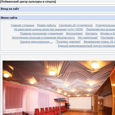
[
Лобвинский центр культуры и спорта
]
Вход на сайт
Меню сайта
Главная страница
Режим работы
Сведения об учтредителе
Учредительны
Независимая оценка качества оказания услуг (НОК)
Профилактика асоциа
Правила посещения учреждения
Фотогалерея
Контакты
Кружки и 
Антитерроистическая и пожарная безопасность
Нет коррупции!
Послание 
Защита персональных ...
"Телефон доверия"
Филармония планы 24-25
Единый информационный портал профилак